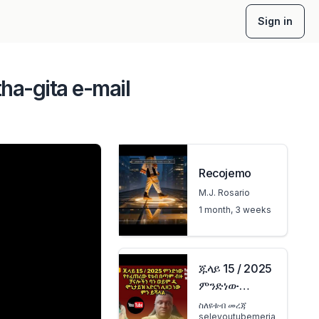
Sign in
tha-gita e-mail
Recojemo
M.J. Rosario
1 month, 3 weeks
ጁላይ 15 / 2025
ምንድነው
የተፈጠረው ዩቱብ
ስለዩቱብ መረጃ
seleyoutubemerja