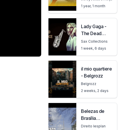
በጣም ብዙ
1 year, 1 month
ቻናሎችን ባን
ወይም ዲ
ሞኒታይዝ አድርጎ
Lady Gaga -
ሊዘጋ ነውmake
The Dead
money online
Dance - Sax
on youtube
Sax Collections
Alto🎷
1 week, 6 days
il mio quartiere
- Belgrozz
Belgrozz
2 weeks, 2 days
Belezas de
Brasília
#aricobenamata
Direito Iesplan