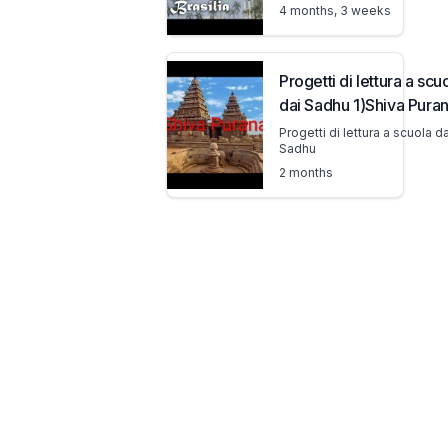
@luckemas
4 months, 3 weeks
Progetti di lettura a scu
dai Sadhu 1)Shiva Pura
cap.1-2 e-mail
Progetti di lettura a scuola da
Sadhu
progettidilettura@gmai
2 months